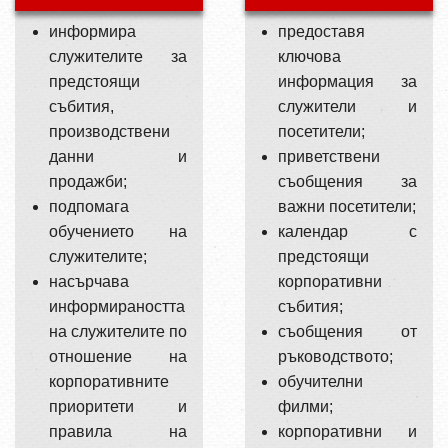
информира
предоставя
служителите за
ключова
предстоящи
информация за
събития,
служители и
производствени
посетители;
данни и
приветствени
продажби;
съобщения за
подпомага
важни посетители;
обучението на
календар с
служителите;
предстоящи
насърчава
корпоративни
информираността
събития;
на служителите по
съобщения от
отношение на
ръководството;
корпоративните
обучителни
приоритети и
филми;
правила на
корпоративни и