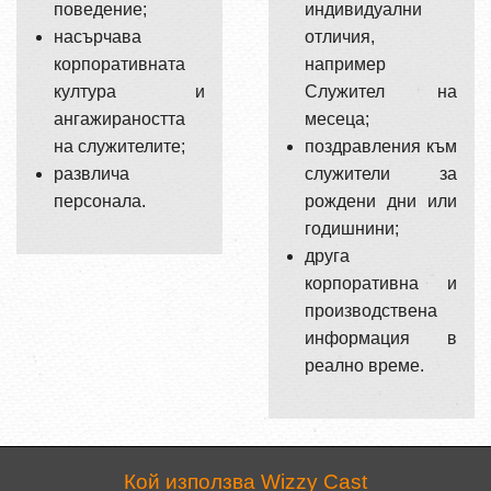
поведение;
индивидуални
насърчава
отличия,
корпоративната
например
култура и
Служител на
ангажираността
месеца;
на служителите;
поздравления към
развлича
служители за
персонала.
рождени дни или
годишнини;
друга
корпоративна и
производствена
информация в
реално време.
Кой използва Wizzy Cast